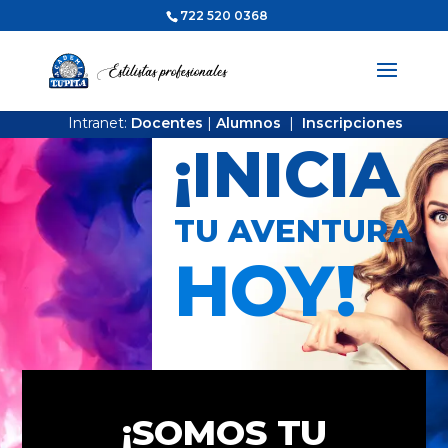
722 520 0368
Intranet:
Docentes
|
Alumnos
|
Inscripciones
¡INICIA
TU AVENTURA
HOY!
¡SOMOS TU