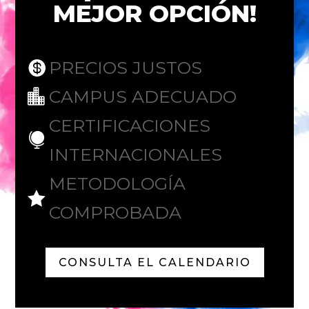
MEJOR OPCIÓN!
PRECIOS JUSTOS

CAMPUS ADECUADO

CERTIFICACIONES

INTERNACIONALES
METODOLOGÍA

COMPROBADA
CONSULTA EL CALENDARIO